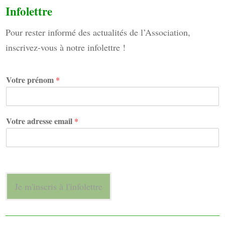
Infolettre
Pour rester informé des actualités de l’Association,
inscrivez-vous à notre infolettre !
a
Votre prénom
*
d
r
e
s
Votre adresse email
*
s
e
a
d
r
e
s
Je m'inscris à l'infolettre
s
e
V