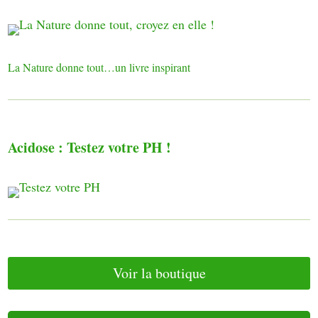
o
t
r
e
La Nature donne tout…un livre inspirant
Acidose : Testez votre PH !
Voir la boutique