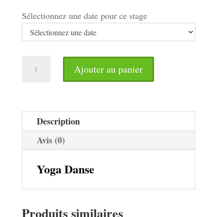
Sélectionnez une date pour ce stage
quantité
Ajouter au panier
de
Yoga
Danse
Description
Avis (0)
Yoga Danse
Produits similaires