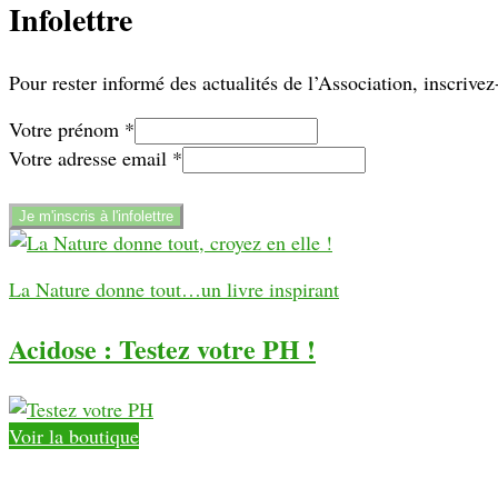
Infolettre
Pour rester informé des actualités de l’Association, inscrivez-
Votre prénom
*
prénom
Votre adresse email
*
email
adresse
Je m'inscris à l'infolettre
La Nature donne tout…un livre inspirant
Acidose : Testez votre PH !
Voir la boutique