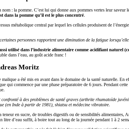
 son nom : la pomme. C’est lui qui donne aux pommes vertes leur saveur 
est dans la pomme qu’il est le plus concentré
.
ssus métabolique central par lequel les cellules produisent de l’énergie à 
 certaines personnes rapportent une diminution de la fatigue lorsqu’e
ussi utilisé dans l’industrie alimentaire comme acidifiant naturel (
uble dans l’eau, au goût acide franc !
Andreas Moritz
malique a été mis en avant dans le domaine de la santé naturelle. En ef
patique qui commence par une phase préparatoire de 6 jours. Pendant cet
ue.
confronté à des problèmes de santé graves (arthrite rhumatoïde juvénile
que (en Inde à partir de 1981), shiatsu et médecine vibratoire.
 teneur en sucre, de troubles digestifs ou de sensibilités alimentaires,
litre d’eau suffit, à boire tout au long de la journée pendant 1 à 2 sem