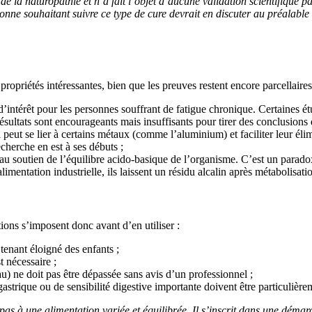
 de la naturopathie et n’a fait l’objet d’aucune validation scientifique 
onne souhaitant suivre ce type de cure devrait en discuter au préalable
propriétés intéressantes, bien que les preuves restent encore parcellaire
t d’intérêt pour les personnes souffrant de fatigue chronique. Certaines
ésultats sont encourageants mais insuffisants pour tirer des conclusions d
il peut se lier à certains métaux (comme l’aluminium) et faciliter leur él
cherche en est à ses débuts ;
e au soutien de l’équilibre acido-basique de l’organisme. C’est un parado
imentation industrielle, ils laissent un résidu alcalin après métabolisatio
ions s’imposent donc avant d’en utiliser :
e tenant éloigné des enfants ;
t nécessaire ;
) ne doit pas être dépassée sans avis d’un professionnel ;
strique ou de sensibilité digestive importante doivent être particulièrem
as à une alimentation variée et équilibrée. Il s’inscrit dans une déma