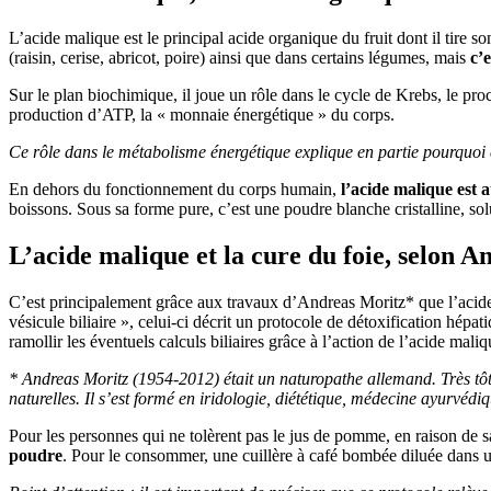
L’acide malique est le principal acide organique du fruit dont il tire
(raisin, cerise, abricot, poire) ainsi que dans certains légumes, mais
c’
Sur le plan biochimique, il joue un rôle dans le cycle de Krebs, le proce
production d’ATP, la « monnaie énergétique » du corps.
Ce rôle dans le métabolisme énergétique explique en partie pourquoi
En dehors du fonctionnement du corps humain,
l’acide malique est a
boissons. Sous sa forme pure, c’est une poudre blanche cristalline, sol
L’acide malique et la cure du foie, selon 
C’est principalement grâce aux travaux d’Andreas Moritz* que l’acide 
vésicule biliaire », celui-ci décrit un protocole de détoxification hé
ramollir les éventuels calculs biliaires grâce à l’action de l’acide maliq
* Andreas Moritz (1954-2012) était un naturopathe allemand. Très tôt 
naturelles. Il s’est formé en iridologie, diététique, médecine ayurvédi
Pour les personnes qui ne tolèrent pas le jus de pomme, en raison de sa
poudre
. Pour le consommer, une cuillère à café bombée diluée dans un 