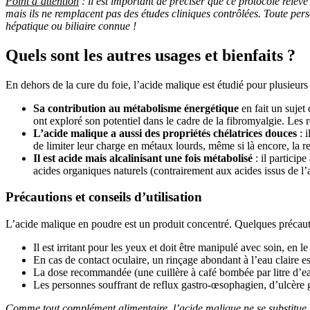
Point d’attention
: il est important de préciser que ce protocole relève
mais ils ne remplacent pas des études cliniques contrôlées. Toute pers
hépatique ou biliaire connue !
Quels sont les autres usages et bienfaits ?
En dehors de la cure du foie, l’acide malique est étudié pour plusieurs 
Sa contribution au métabolisme énergétique
en fait un suje
ont exploré son potentiel dans le cadre de la fibromyalgie. Les r
L’acide malique a aussi des propriétés chélatrices douces
: 
de limiter leur charge en métaux lourds, même si là encore, la re
Il est acide mais alcalinisant une fois métabolisé
: il particip
acides organiques naturels (contrairement aux acides issus de l’al
Précautions et conseils d’utilisation
L’acide malique en poudre est un produit concentré. Quelques précaut
Il est irritant pour les yeux et doit être manipulé avec soin, en l
En cas de contact oculaire, un rinçage abondant à l’eau claire es
La dose recommandée (une cuillère à café bombée par litre d’eau
Les personnes souffrant de reflux gastro-œsophagien, d’ulcère ga
Comme tout complément alimentaire, l’acide malique ne se substitue p