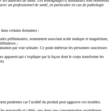
par les autorités de santé. Les témoignages d’utilisateurs sont nombreux
 avec un professionnel de santé, en particulier en cas de pathologie
s dans certains domaines :
 études préliminaires, notamment associant acide malique et magnésium,
éfinitives ;
imination par voie urinaire. Ce point intéresse les personnes soucieuses
xe apparent qui s’explique par la façon dont le corps transforme les
n).
ent prudentes car l’acidité du produit peut aggraver ces troubles.
rche ponctuelle et ciblée, pas dans une consommation quotidienne