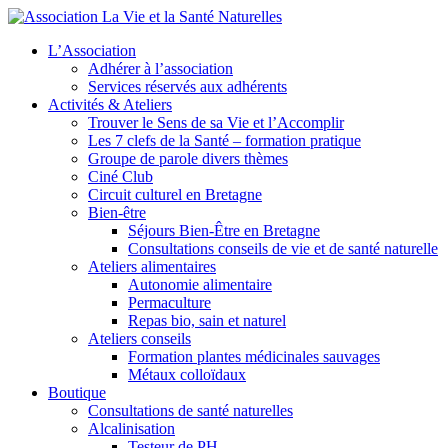
L’Association
Adhérer à l’association
Services réservés aux adhérents
Activités & Ateliers
Trouver le Sens de sa Vie et l’Accomplir
Les 7 clefs de la Santé – formation pratique
Groupe de parole divers thèmes
Ciné Club
Circuit culturel en Bretagne
Bien-être
Séjours Bien-Être en Bretagne
Consultations conseils de vie et de santé naturelle
Ateliers alimentaires
Autonomie alimentaire
Permaculture
Repas bio, sain et naturel
Ateliers conseils
Formation plantes médicinales sauvages
Métaux colloïdaux
Boutique
Consultations de santé naturelles
Alcalinisation
Testeur de PH