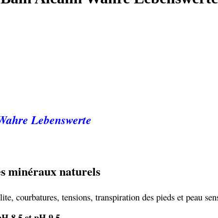
Wahre Lebenswerte
des minéraux naturels
ite, courbatures, tensions, transpiration des pieds et peau sen
pH 8,5 et pH 9,5
.