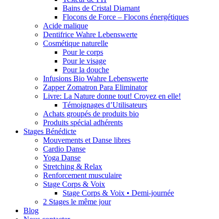
Bains de Cristal Diamant
Flocons de Force – Flocons énergétiques
Acide malique
Dentifrice Wahre Lebenswerte
Cosmétique naturelle
Pour le corps
Pour le visage
Pour la douche
Infusions Bio Wahre Lebenswerte
Zapper Zomatron Para Eliminator
Livre: La Nature donne tout! Croyez en elle!
Témoignages d’Utilisateurs
Achats groupés de produits bio
Produits spécial adhérents
Stages Bénédicte
Mouvements et Danse libres
Cardio Danse
Yoga Danse
Stretching & Relax
Renforcement musculaire
Stage Corps & Voix
Stage Corps & Voix • Demi-journée
2 Stages le même jour
Blog