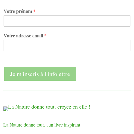
a
Votre prénom
*
d
r
e
s
Votre adresse email
*
s
e
V
o
t
r
Je m'inscris à l'infolettre
e
e
m
a
i
l
La Nature donne tout…un livre inspirant