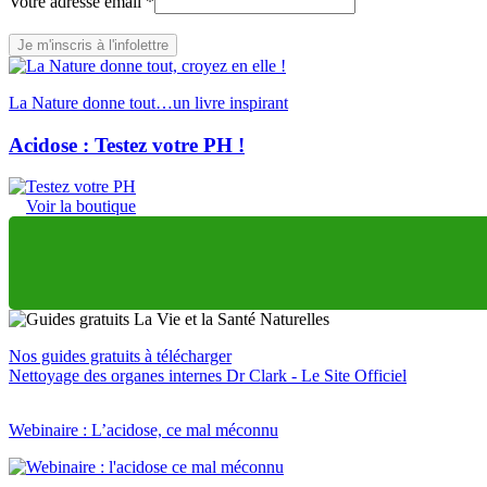
adresse
Votre adresse email
*
Votre
prénom
Je m'inscris à l'infolettre
La Nature donne tout…un livre inspirant
Acidose : Testez votre PH !
Voir la boutique
Nos guides gratuits à télécharger
Nettoyage des organes internes Dr Clark - Le Site Officiel
Webinaire : L’acidose, ce mal méconnu