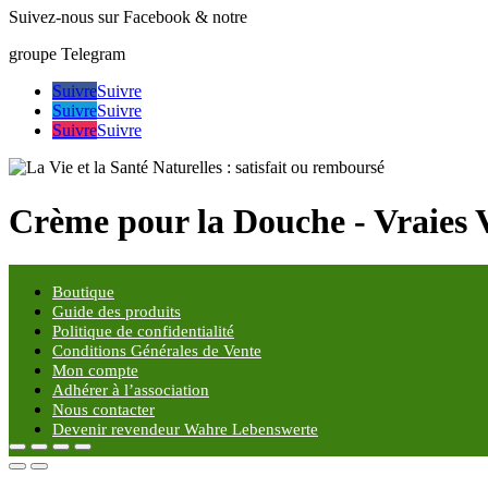
Suivez-nous sur Facebook & notre
groupe Telegram
Suivre
Suivre
Suivre
Suivre
Suivre
Suivre
Crème pour la Douche - Vraies V
Boutique
Guide des produits
Politique de confidentialité
Conditions Générales de Vente
Mon compte
Adhérer à l’association
Nous contacter
Devenir revendeur Wahre Lebenswerte
© Association La Vie et la Santé Naturelles 2026
Paiement carte de crédit sécurisés via PayPal