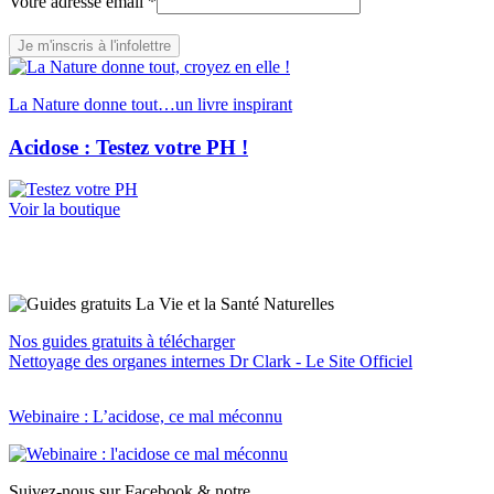
adresse
Votre adresse email
*
Votre
email
Je m'inscris à l'infolettre
La Nature donne tout…un livre inspirant
Acidose : Testez votre PH !
Voir la boutique
Nos guides gratuits à télécharger
Nettoyage des organes internes Dr Clark - Le Site Officiel
Webinaire : L’acidose, ce mal méconnu
Suivez-nous sur Facebook & notre