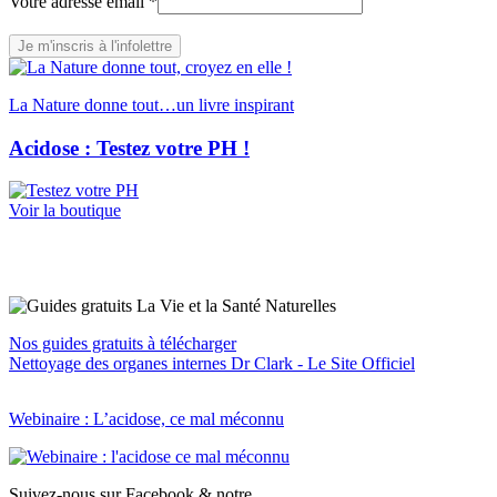
email
Votre adresse email
*
Votre
adresse
Je m'inscris à l'infolettre
La Nature donne tout…un livre inspirant
Acidose : Testez votre PH !
Voir la boutique
Nos guides gratuits à télécharger
Nettoyage des organes internes Dr Clark - Le Site Officiel
Webinaire : L’acidose, ce mal méconnu
Suivez-nous sur Facebook & notre