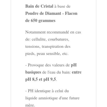
-
Bain de Cristal
à base de
Flacon
Poudre de Diamant - Flacon
de
de 650 grammes
650
Notamment recommandé en cas
grammes
de: cellulite, courbatures,
tensions, transpiration des
pieds, peau sensible, etc.
pH
- Provoque des valeurs de
basiques
entre
de l'eau du bain:
pH 8,5 et pH 9,5
.
- PH identique à celui du
liquide amniotique d'une future
mère.