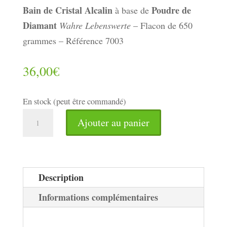
Bain de Cristal Alcalin
Poudre de
à base de
Diamant
Wahre Lebenswerte
– Flacon de 650
grammes – Référence 7003
36,00
€
En stock (peut être commandé)
quantité
Ajouter au panier
de
Bain
de
Cristal
Description
Alcalin
Informations complémentaires
Wahre
Lebenswerte