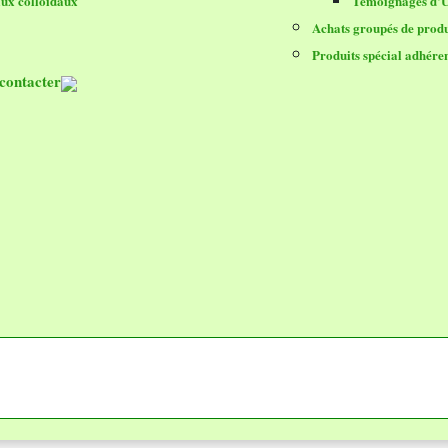
ux colloïdaux
Témoignages d’Ut
Achats groupés de produ
Produits spécial adhére
contacter