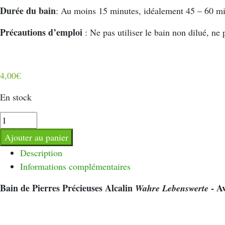
Durée du bain
: Au moins 15 minutes, idéalement 45 – 60 mi
Précautions d’emploi
: Ne pas utiliser le bain non dilué, n
4,00
€
En stock
quantité
de
Ajouter au panier
Bain
Description
de
Informations complémentaires
Détente
Alcalin
Bain de Pierres Précieuses Alcalin
- Av
Wahre Lebenswerte
Wahre
Lebenswerte