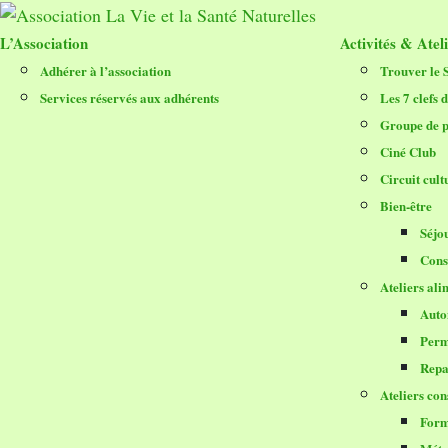
L’Association
Activités & Atel
Adhérer à l’association
Trouver le S
Services réservés aux adhérents
Les 7 clefs 
Groupe de p
Ciné Club
Circuit cult
Bien-être
Séjo
Consu
Ateliers ali
Auto
Perm
Repas
Ateliers con
Form