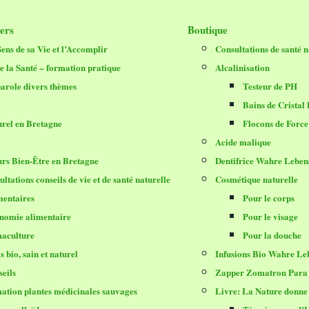
iers
Boutique
ens de sa Vie et l’Accomplir
Consultations de santé n
de la Santé – formation pratique
Alcalinisation
arole divers thèmes
Testeur de PH
Bains de Cristal
urel en Bretagne
Flocons de Force
Acide malique
urs Bien-Être en Bretagne
Dentifrice Wahre Leben
ltations conseils de vie et de santé naturelle
Cosmétique naturelle
mentaires
Pour le corps
nomie alimentaire
Pour le visage
aculture
Pour la douche
 bio, sain et naturel
Infusions Bio Wahre Le
seils
Zapper Zomatron Para 
ation plantes médicinales sauvages
Livre: La Nature donne t