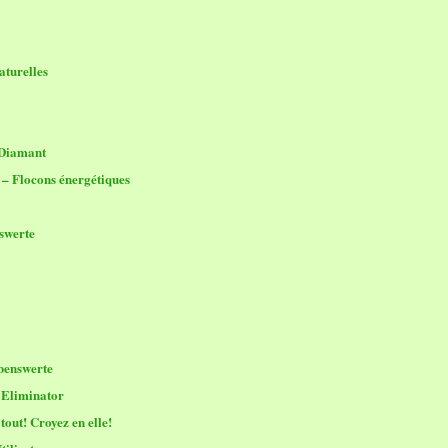
aturelles
 Diamant
 – Flocons énergétiques
swerte
benswerte
Eliminator
out! Croyez en elle!