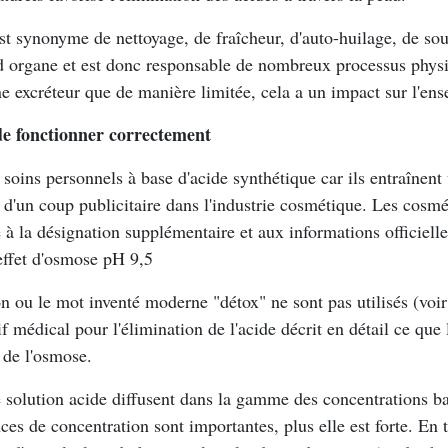
st synonyme de nettoyage, de fraîcheur, d'auto-huilage, de sou
 organe et est donc responsable de nombreux processus physiol
ne excréteur que de manière limitée, cela a un impact sur l'en
e fonctionner correctement
e soins personnels à base d'acide synthétique car ils entraîne
d'un coup publicitaire dans l'industrie cosmétique. Les cosmét
à la désignation supplémentaire et aux informations officielles
 effet d'osmose pH 9,5
on ou le mot inventé moderne "détox" ne sont pas utilisés (voi
f médical pour l'élimination de l'acide décrit en détail ce qu
f de l'osmose.
 solution acide diffusent dans la gamme des concentrations bas
es de concentration sont importantes, plus elle est forte. En 