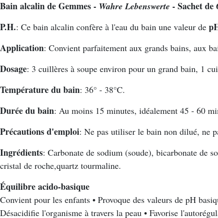
-
Bain alcalin de Gemmes -
- Sachet de
Wahre Lebenswerte
Sachet
P.H.
pH
: Ce bain alcalin confère à l'eau du bain une valeur de
de
60
Application
: Convient parfaitement aux grands bains, aux bai
grammes.
Dosage
: 3 cuillères à soupe environ pour un grand bain, 1 cu
Température du bain
: 36° - 38°C.
Durée du bain
: Au moins 15 minutes, idéalement 45 - 60 min
Précautions d'emploi
: Ne pas utiliser le bain non dilué, ne
Ingrédients
: Carbonate de sodium (soude), bicarbonate de so
cristal de roche,quartz tourmaline.
Équilibre acido-basique
Convient pour les enfants
• Provoque des valeurs de pH basiq
Désacidifie l'organisme à travers la peau • Favorise l'autorég