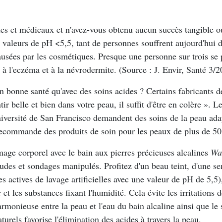
es et médicaux et n'avez-vous obtenu aucun succès tangible ou
es valeurs de pH <5,5, tant de personnes souffrent aujourd'h
ausées par les cosmétiques. Presque une personne sur trois se
e à l'eczéma et à la névrodermite. (Source : J. Envir, Santé 3
n bonne santé qu'avec des soins acides ? Certains fabricants 
tir belle et bien dans votre peau, il suffit d'être en colère ». 
Université de San Francisco demandent des soins de la peau ad
recommande des produits de soin pour les peaux de plus de 50
ge corporel avec le bain aux pierres précieuses alcalines
Wa
tudes et sondages manipulés. Profitez d'un beau teint, d'une se
 actives de lavage artificielles avec une valeur de pH de 5,5)
 et les substances fixant l'humidité. Cela évite les irritations
harmonieuse entre la peau et l'eau du bain alcaline ainsi que le
urels favorise l'élimination des acides à travers la peau.