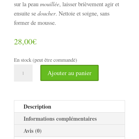
sur la peau
mouillée
, laisser
brièvement
agir et
ensuite se
doucher
. Nettoie et soigne, sans
former de mousse.
28,00
€
En stock (peut être commandé)
quantité
Ajouter au panier
de
Crème
pour
la
Description
Douche
Informations complémentaires
-
Avis (0)
VVV