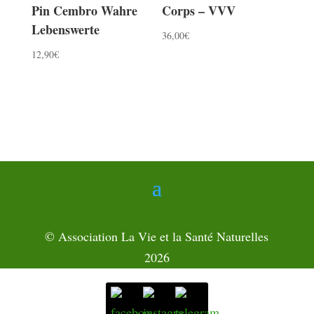
Pin Cembro Wahre
Corps – VVV
Lebenswerte
36,00
€
12,90
€
© Association La Vie et la Santé Naturelles
2026
Paiement carte de crédit sécurisés via PayPal