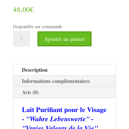
48,00
€
Disponible sur commande
quantité
Ajouter au panier
de
Lait
Purifiant
pour
Description
le
Informations complémentaires
Visage
Avis (0)
-
VVV
Lait Purifiant pour le Visage
-
"Wahre Lebenswerte" -
"Vraies Valeurs de la Vie"